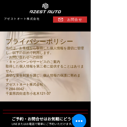
アゼストオート株式会社
お問合せ
プライバシーポリシー
当社は、お客様から取得した個人情報を適切に管理
し、以下の目的で利用します。
・お問い合わせへの回答
・キャンペーンやサービスのご案内
取得した個人情報を第三者に提供することはありま
せん。
適切な安全対策を講じ、個人情報の保護に努めま
す。
アゼストオート株式会社
〒284-0042
千葉県四街道市小名木121-37
​ご予約・お問合せはお気軽にどうぞ！
LINEまたはお電話で簡単にご予約いただけます。