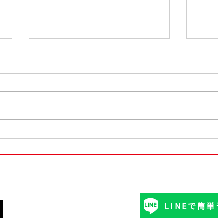
タイヤ交換後の増し締めは本
トヨ
当に必要？プロがわかりやす
ヤ交換
く解説
23
市】
気軽にどうぞ！
予約いただけます。
LINEで簡