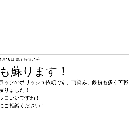
社
タイヤ交換
自動車販売
コーティング洗車
11月18日
読了時間: 1分
も蘇ります！
ラックのポリッシュ依頼です。雨染み、鉄粉も多く苦戦
戻りました！
ッコいいですね！
にご相談ください！