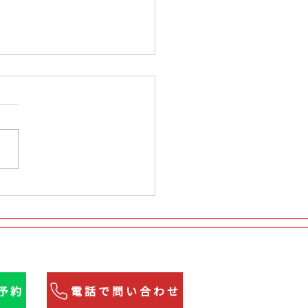
タ ヴェルファイア タイ
｜PIRELLI POWERGY
5/50R18へ交換【四街道
単予約
電話で問い合わせ