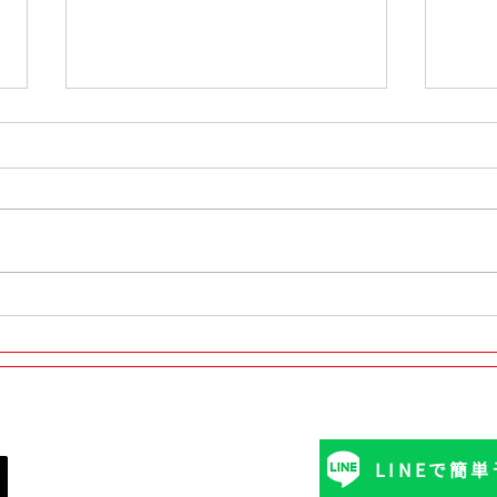
タイヤ交換後の増し締めは本
トヨ
当に必要？プロがわかりやす
ヤ交換
く解説
23
市】
気軽にどうぞ！
予約いただけます。
LINEで簡