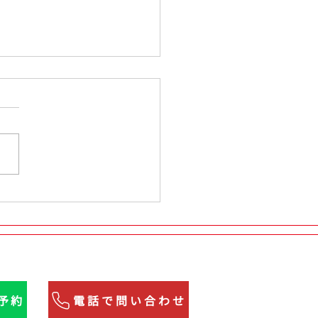
タ ヴェルファイア タイ
｜PIRELLI POWERGY
5/50R18へ交換【四街道
単予約
電話で問い合わせ